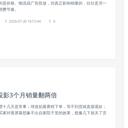
的是价格、物流或广告投放，但真正影响销量的，往往是另一
消费节奏。
2026-07-20 16:15:44
4
投影3个月销量翻两倍
漂十几天是常事；球迷掐着赛程下单，等不到货就直接退款；
买家对着屏幕想象不出自家院子里的效果，犹豫几下就关了页