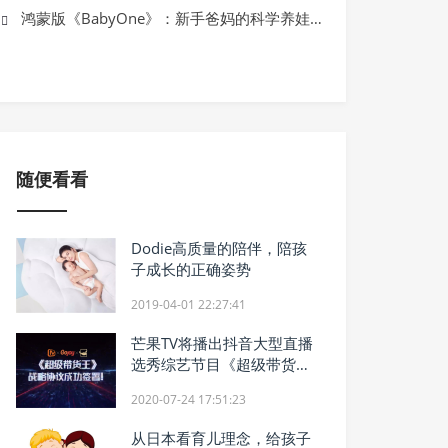
秋上新，来抖音｜300万款新品首发！
鸿蒙版《BabyOne》：新手爸妈的科学养娃“百宝箱”
爆“好新品”
随便看看
Dodie高质量的陪伴，陪孩
子成长的正确姿势
2019-04-01 22:27:41
芒果TV将播出抖音大型直播
选秀综艺节目《超级带货
王》
2020-07-24 17:51:23
从日本看育儿理念，给孩子