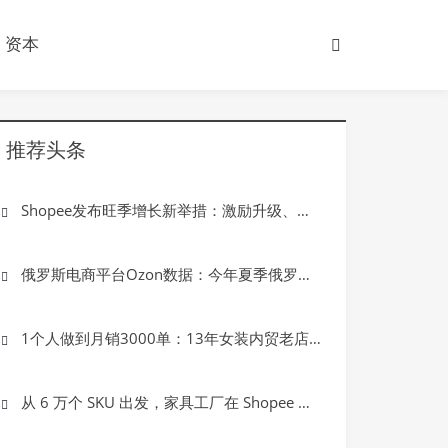
资本
推荐头条
Shopee发布旺季增长新举措：激励升级、服务加码、生态护航
俄罗斯电商平台Ozon数据：今年夏季俄罗斯哪些品类卖爆了？
1个人做到月销3000单：13年女装内贸老店如何轻松做出海？
从 6 万个 SKU 出发，家具工厂在 Shopee 找到东南亚生意的确定感
深度